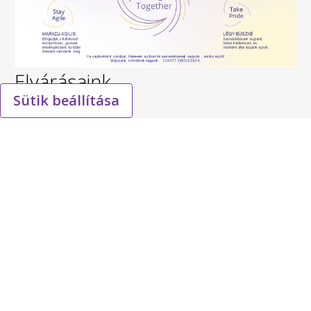
Elvárásaink
Sütik beállítása
Elvárásaink a mában gyökereznek és
elengedhetetlenek a holnap sikereihez. Akkor
teljesítünk a legjobban, ha együtt dolgozunk -
A Viatris Út - a betegeket segítve, miközben
betartjuk a minőség, az etika, a
tisztességesség és a fenntarthatóság
legmagasabb szintű elvárásait.